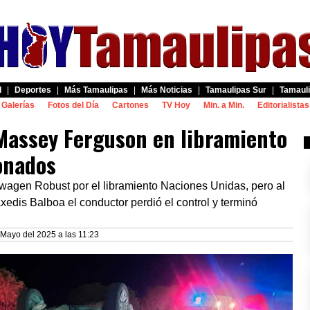
d
|
Deportes
|
Más Tamaulipas
|
Más Noticias
|
Tamaulipas Sur
|
Tamauli
Galerías
Fotos del Día
Cartones
TV Hoy
Min. a Min.
Editorialistas
Massey Ferguson en libramiento
ionados
agen Robust por el libramiento Naciones Unidas, pero al
áxedis Balboa el conductor perdió el control y terminó
 Mayo del 2025 a las 11:23