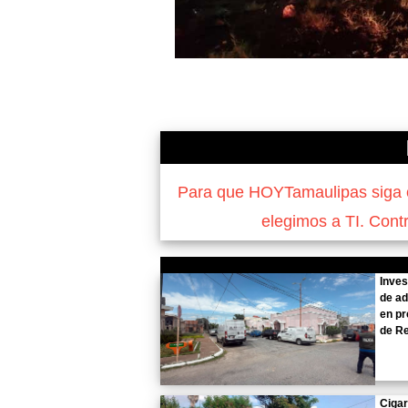
Para que HOYTamaulipas siga of
elegimos a TI. Cont
Inves
de ad
en pr
de R
Cigar