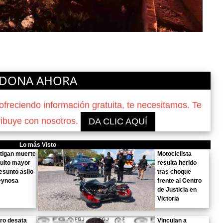
DONA AHORA
reciendo información gratuita, te necesitamos. Te
ribuye con nosotros.
DA CLIC AQUÍ
Lo más Visto
tigan muerte
Motociclista
ulto mayor
resulta herido
esunto asilo
tras choque
eynosa
frente al Centro
de Justicia en
Victoria
ro desata
Vinculan a