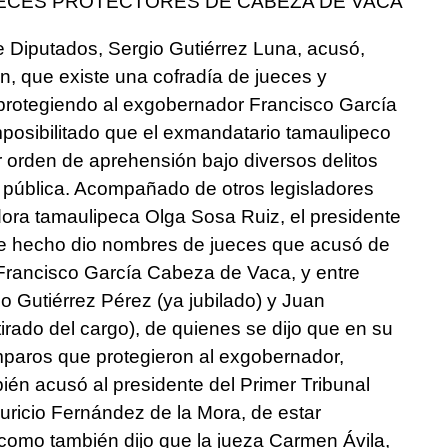
UECES PROTECTORES DE CABEZA DE VACA
e Diputados, Sergio Gutiérrez Luna, acusó,
n, que existe una cofradía de jueces y
protegiendo al exgobernador Francisco García
posibilitado que el exmandatario tamaulipeco
r orden de aprehensión bajo diversos delitos
 pública. Acompañado de otros legisladores
adora tamaulipeca Olga Sosa Ruiz, el presidente
e hecho dio nombres de jueces que acusó de
 Francisco García Cabeza de Vaca, y entre
no Gutiérrez Pérez (ya jubilado) y Juan
rado del cargo), de quienes se dijo que en su
paros que protegieron al exgobernador,
ién acusó al presidente del Primer Tribunal
ricio Fernández de la Mora, de estar
 como también dijo que la jueza Carmen Ávila,