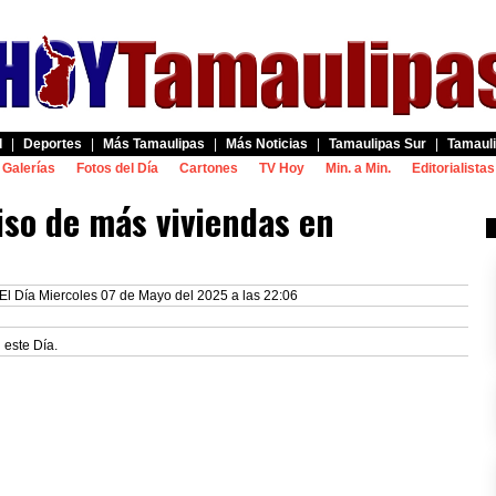
d
|
Deportes
|
Más Tamaulipas
|
Más Noticias
|
Tamaulipas Sur
|
Tamauli
Galerías
Fotos del Día
Cartones
TV Hoy
Min. a Min.
Editorialistas
so de más viviendas en
El Día Miercoles 07 de Mayo del 2025 a las 22:06
 este Día.