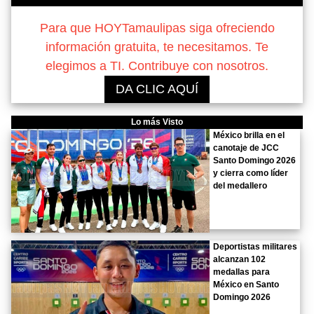
Para que HOYTamaulipas siga ofreciendo
información gratuita, te necesitamos. Te
elegimos a TI. Contribuye con nosotros.
DA CLIC AQUÍ
Lo más Visto
México brilla en el
canotaje de JCC
Santo Domingo 2026
y cierra como líder
del medallero
Deportistas militares
alcanzan 102
medallas para
México en Santo
Domingo 2026