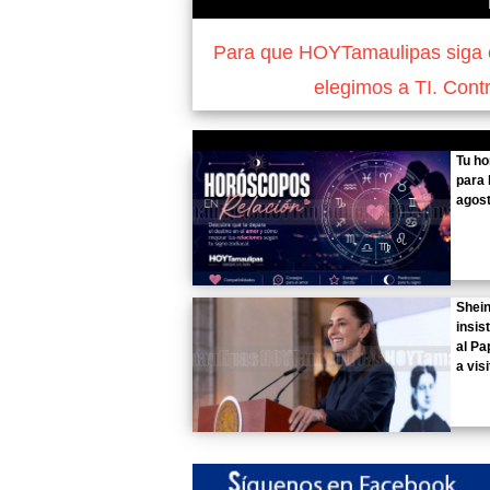
Para que HOYTamaulipas siga of
elegimos a TI. Cont
Tu h
para 
agost
Shei
insist
al Pa
a vis