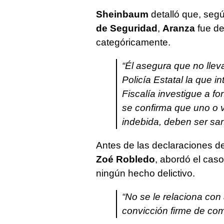
Sheinbaum
detalló que, seg
de Seguridad
,
Aranza
fue d
categóricamente.
“Él asegura que no llev
Policía Estatal la que in
Fiscalía investigue a f
se confirma que uno o 
indebida, deben ser sa
Antes de las declaraciones de 
Zoé Robledo
, abordó el cas
ningún hecho delictivo.
“No se le relaciona con
convicción firme de comb