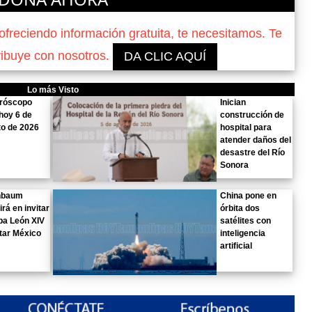
reciendo información gratuita, te necesitamos. Te
ribuye con nosotros.
DA CLIC AQUÍ
Lo más Visto
oróscopo
Inician
hoy 6 de
construcción de
o de 2026
hospital para
atender daños del
desastre del Río
Sonora
nbaum
China pone en
irá en invitar
órbita dos
pa León XIV
satélites con
itar México
inteligencia
artificial