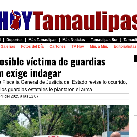
d
|
Deportes
|
Más Tamaulipas
|
Más Noticias
|
Tamaulipas Sur
|
Tamauli
Galerías
Fotos del Día
Cartones
TV Hoy
Min. a Min.
Editorialistas
osible víctima de guardias
m exige indagar
 Fiscalía General de Justicia del Estado revise lo ocurrido,
os guardias estatales le plantaron el arma
ril del 2025 a las 12:07