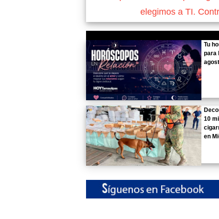
elegimos a TI. Cont
Tu h
para 
agost
Deco
10 mi
cigar
en M