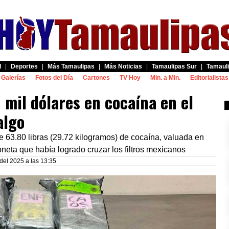
d
|
Deportes
|
Más Tamaulipas
|
Más Noticias
|
Tamaulipas Sur
|
Tamauli
Galerías
Fotos del Día
Cartones
TV Hoy
Min. a Min.
Editorialistas
mil dólares en cocaína en el
algo
e 63.80 libras (29.72 kilogramos) de cocaína, valuada en
eta que había logrado cruzar los filtros mexicanos
 del 2025 a las 13:35