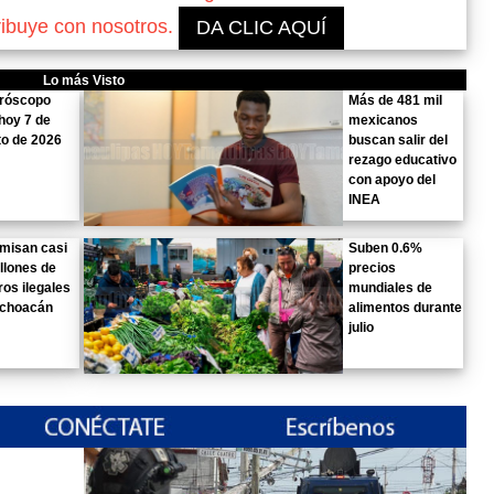
ribuye con nosotros.
DA CLIC AQUÍ
Lo más Visto
oróscopo
Más de 481 mil
hoy 7 de
mexicanos
o de 2026
buscan salir del
rezago educativo
con apoyo del
INEA
misan casi
Suben 0.6%
llones de
precios
ros ilegales
mundiales de
ichoacán
alimentos durante
julio