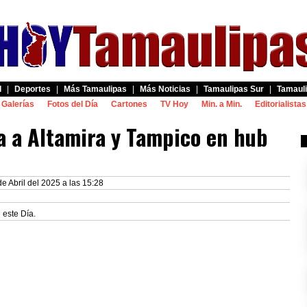
d
|
Deportes
|
Más Tamaulipas
|
Más Noticias
|
Tamaulipas Sur
|
Tamauli
Galerías
Fotos del Día
Cartones
TV Hoy
Min. a Min.
Editorialistas
 a Altamira y Tampico en hub
e Abril del 2025 a las 15:28
 este Día.