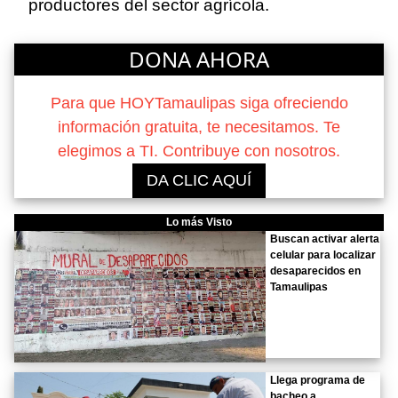
productores del sector agrícola.
DONA AHORA
Para que HOYTamaulipas siga ofreciendo
información gratuita, te necesitamos. Te
elegimos a TI. Contribuye con nosotros.
DA CLIC AQUÍ
Lo más Visto
Buscan activar alerta
celular para localizar
desaparecidos en
Tamaulipas
Llega programa de
bacheo a