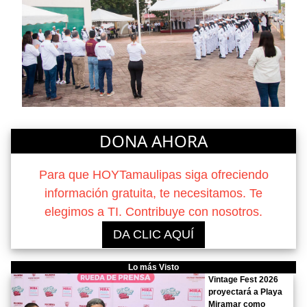
DONA AHORA
Para que HOYTamaulipas siga ofreciendo
información gratuita, te necesitamos. Te
elegimos a TI. Contribuye con nosotros.
DA CLIC AQUÍ
Lo más Visto
Vintage Fest 2026
proyectará a Playa
Miramar como