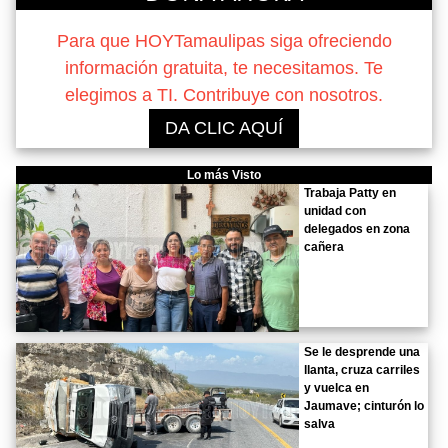
Para que HOYTamaulipas siga ofreciendo
información gratuita, te necesitamos. Te
elegimos a TI. Contribuye con nosotros.
DA CLIC AQUÍ
Lo más Visto
Trabaja Patty en
unidad con
delegados en zona
cañera
Se le desprende una
llanta, cruza carriles
y vuelca en
Jaumave; cinturón lo
salva