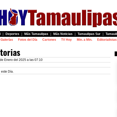
d
|
Deportes
|
Más Tamaulipas
|
Más Noticias
|
Tamaulipas Sur
|
Tamauli
Galerías
Fotos del Día
Cartones
TV Hoy
Min. a Min.
Editorialistas
storias
 de Enero del 2025 a las 07:10
 este Día.