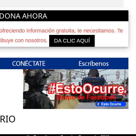
DONA AHORA
reciendo información gratuita, te necesitamos. Te
ribuye con nosotros.
DA CLIC AQUÍ
RIO