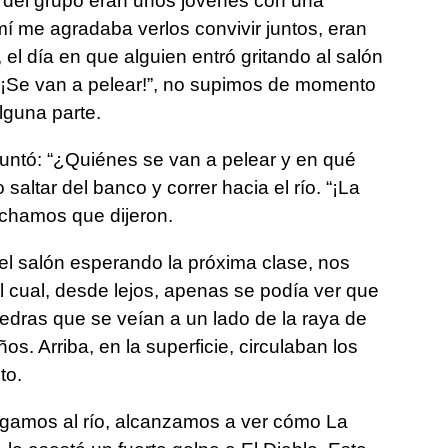
s del grupo eran unos jóvenes con una
í me agradaba verlos convivir juntos, eran
, el día en que alguien entró gritando al salón
, ¡Se van a pelear!”, no supimos de momento
lguna parte.
ntó: “¿Quiénes se van a pelear y en qué
saltar del banco y correr hacia el río. “¡La
uchamos que dijeron.
l salón esperando la próxima clase, nos
l cual, desde lejos, apenas se podía ver que
iedras que se veían a un lado de la raya de
s. Arriba, en la superficie, circulaban los
to.
egamos al río, alcanzamos a ver cómo La