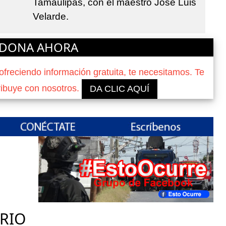
Tamaulipas, con el maestro José Luis
Velarde.
DONA AHORA
reciendo información gratuita, te necesitamos. Te
ribuye con nosotros.
DA CLIC AQUÍ
RIO