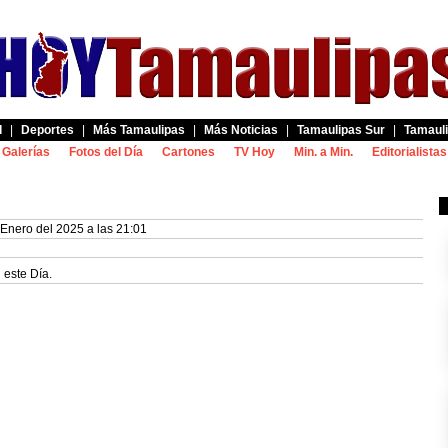
d
|
Deportes
|
Más Tamaulipas
|
Más Noticias
|
Tamaulipas Sur
|
Tamauli
Galerías
Fotos del Día
Cartones
TV Hoy
Min. a Min.
Editorialistas
Enero del 2025 a las 21:01
 este Día.