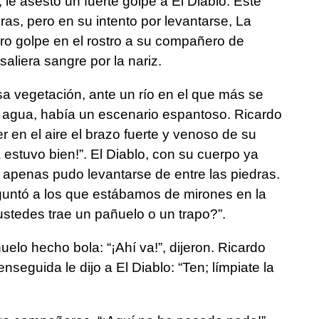
 le asestó un fuerte golpe a El Diablo. Este
ras, pero en su intento por levantarse, La
uro golpe en el rostro a su compañero de
aliera sangre por la nariz.
asa vegetación, ante un río en el que más se
l agua, había un escenario espantoso. Ricardo
r en el aire el brazo fuerte y venoso de su
 estuvo bien!”. El Diablo, con su cuerpo ya
s, apenas pudo levantarse de entre las piedras.
eguntó a los que estábamos de mirones en la
 ustedes trae un pañuelo o un trapo?”.
elo hecho bola: “¡Ahí va!”, dijeron. Ricardo
nseguida le dijo a El Diablo: “Ten; límpiate la