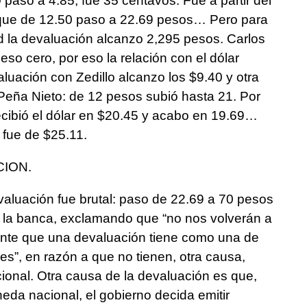
aso a 4.85, fue 35 centavos. Fue a partir del
 que de 12.50 paso a 22.69 pesos… Pero para
id la devaluación alcanzo 2,295 pesos. Carlos
peso cero, por eso la relación con el dólar
uación con Zedillo alcanzo los $9.40 y otra
Peña Nieto: de 12 pesos subió hasta 21. Por
cibió el dólar en $20.45 y acabo en 19.69…
fue de $25.11.
ION.
valuación fue brutal: paso de 22.69 a 70 pesos
a la banca, exclamando que “no nos volverán a
ente que una devaluación tiene como una de
es”, en razón a que no tienen, otra causa,
ional. Otra causa de la devaluación es que,
neda nacional, el gobierno decida emitir