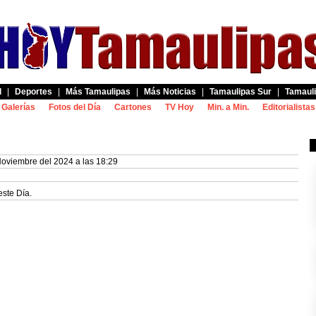
d
|
Deportes
|
Más Tamaulipas
|
Más Noticias
|
Tamaulipas Sur
|
Tamauli
Galerías
Fotos del Día
Cartones
TV Hoy
Min. a Min.
Editorialistas
Noviembre del 2024 a las 18:29
este Día.