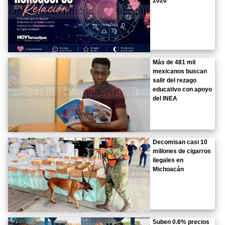
2026
Más de 481 mil
mexicanos buscan
salir del rezago
educativo con apoyo
del INEA
Decomisan casi 10
millones de cigarros
ilegales en
Michoacán
Suben 0.6% precios