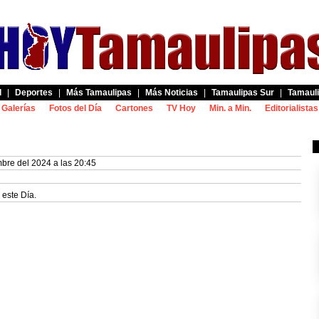
d
|
Deportes
|
Más Tamaulipas
|
Más Noticias
|
Tamaulipas Sur
|
Tamauli
Galerías
Fotos del Día
Cartones
TV Hoy
Min. a Min.
Editorialistas
bre del 2024 a las 20:45
 este Día.