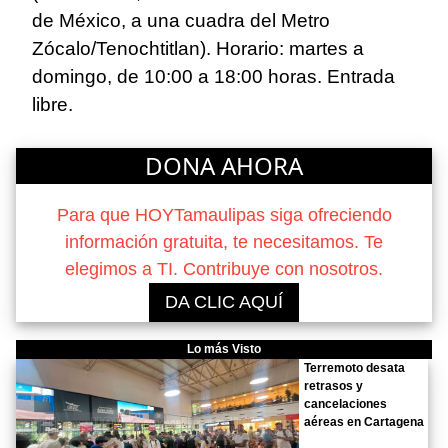
de México, a una cuadra del Metro
Zócalo/Tenochtitlan). Horario: martes a
domingo, de 10:00 a 18:00 horas. Entrada
libre.
DONA AHORA
Para que HOYTamaulipas siga ofreciendo
información gratuita, te necesitamos. Te
elegimos a TI. Contribuye con nosotros.
DA CLIC AQUÍ
Lo más Visto
Terremoto desata
retrasos y
cancelaciones
aéreas en Cartagena