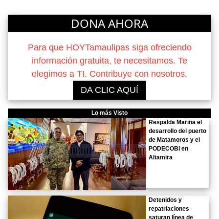
DONA AHORA
Para que HOYTamaulipas siga ofreciendo
información gratuita, te necesitamos. Te
elegimos a TI. Contribuye con nosotros.
DA CLIC AQUÍ
Lo más Visto
Respalda Marina el
desarrollo del puerto
de Matamoros y el
PODECOBI en
Altamira
Detenidos y
repatriaciones
saturan línea de