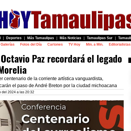
d
|
Deportes
|
Más Tamaulipas
|
Más Noticias
|
Tamaulipas Sur
|
Tamauli
Galerías
Fotos del Día
Cartones
TV Hoy
Min. a Min.
Editorialistas
 Octavio Paz recordará el legado
Morelia
r centenario de la corriente artística vanguardista,
ocarán el paso de André Breton por la ciudad michoacana
 del 2024 a las 20:32