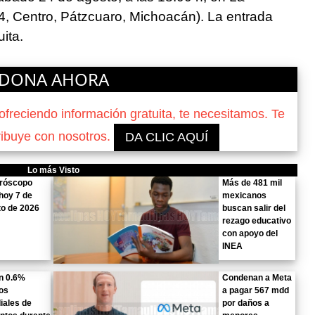
4, Centro, Pátzcuaro, Michoacán). La entrada
ita.
DONA AHORA
reciendo información gratuita, te necesitamos. Te
ribuye con nosotros.
DA CLIC AQUÍ
Lo más Visto
oróscopo
Más de 481 mil
hoy 7 de
mexicanos
o de 2026
buscan salir del
rezago educativo
con apoyo del
INEA
n 0.6%
Condenan a Meta
os
a pagar 567 mdd
iales de
por daños a