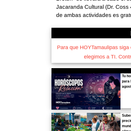
Jacaranda Cultural (Dr. Coss 
de ambas actividades es gratu
Para que HOYTamaulipas siga of
elegimos a TI. Cont
Tu h
para 
agost
Sube
preci
mund