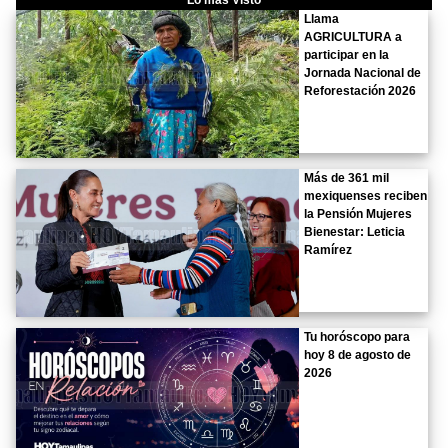
Lo más Visto
Llama
AGRICULTURA a
participar en la
Jornada Nacional de
Reforestación 2026
Más de 361 mil
mexiquenses reciben
la Pensión Mujeres
Bienestar: Leticia
Ramírez
Tu horóscopo para
hoy 8 de agosto de
2026