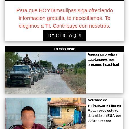
Para que HOYTamaulipas siga ofreciendo
información gratuita, te necesitamos. Te
elegimos a TI. Contribuye con nosotros.
DA CLIC AQUÍ
Lo más Visto
Aseguran predio y
autotanques por
presunto huachicol
Acusado de
embarazar a niña en
Matamoros estuvo
detenido en EUA por
violar a menor