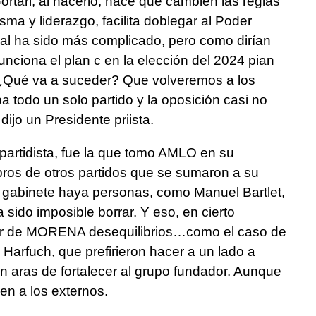
tari; al hacerlo, hace que cambien las reglas
isma y liderazgo, facilita doblegar al Poder
cial ha sido más complicado, pero como dirían
 funciona el plan c en la elección del 2024 pian
o. ¿Qué va a suceder? Que volveremos a los
 todo un solo partido y la oposición casi no
 dijo un Presidente priista.
 partidista, fue la que tomo AMLO en su
ros de otros partidos que se sumaron a su
 gabinete haya personas, como Manuel Bartlet,
sido imposible borrar. Y eso, en cierto
ior de MORENA desequilibrios…como el caso de
Harfuch, que prefirieron hacer a un lado a
en aras de fortalecer al grupo fundador. Aunque
en a los externos.