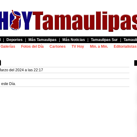
d
|
Deportes
|
Más Tamaulipas
|
Más Noticias
|
Tamaulipas Sur
|
Tamauli
Galerías
Fotos del Día
Cartones
TV Hoy
Min. a Min.
Editorialistas
a
arzo del 2024 a las 22:17
 este Día.