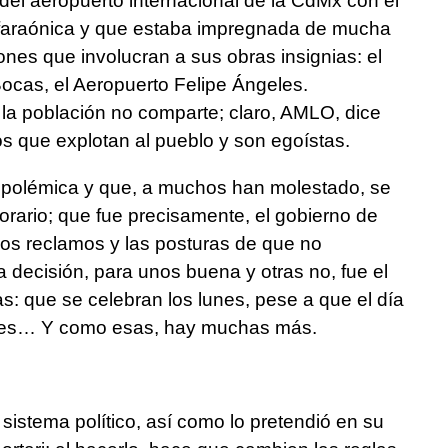
 del aeropuerto internacional de la CdMx con el
faraónica y que estaba impregnada de mucha
nes que involucran a sus obras insignias: el
ocas, el Aeropuerto Felipe Ángeles.
 la población no comparte; claro, AMLO, dice
s que explotan al pueblo y son egoístas.
polémica y que, a muchos han molestado, se
rario; que fue precisamente, el gobierno de
los reclamos y las posturas de que no
ra decisión, para unos buena y otras no, fue el
as: que se celebran los lunes, pese a que el día
ernes… Y como esas, hay muchas más.
istema político, así como lo pretendió en su