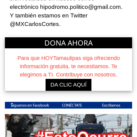
electrónico
hipodromo.politico@gmail.com
.
Y también estamos en Twitter
@MXCarlosCortes.
DONA AHORA
Para que HOYTamaulipas siga ofreciendo
información gratuita, te necesitamos. Te
elegimos a TI. Contribuye con nosotros.
DA CLIC AQUÍ