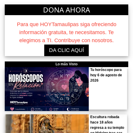
DONA AHORA
Para que HOYTamaulipas siga ofreciendo
información gratuita, te necesitamos. Te
elegimos a TI. Contribuye con nosotros.
DA CLIC AQUÍ
Lo más Visto
Tu horóscopo para
hoy 6 de agosto de
2026
Escultura robada
hace 18 años
regresa a su templo
en Hidalgo tras ser