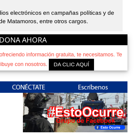
ios electrónicos en campañas políticas y de
de Matamoros, entre otros cargos.
DONA AHORA
reciendo información gratuita, te necesitamos. Te
ribuye con nosotros.
DA CLIC AQUÍ