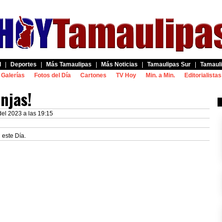
d
|
Deportes
|
Más Tamaulipas
|
Más Noticias
|
Tamaulipas Sur
|
Tamauli
Galerías
Fotos del Día
Cartones
TV Hoy
Min. a Min.
Editorialistas
onjas!
del 2023 a las 19:15
 este Día.