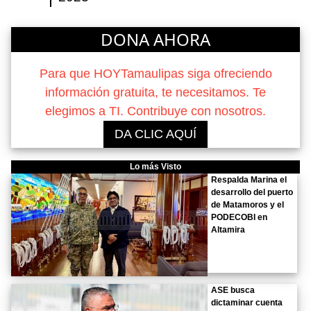
DONA AHORA
Para que HOYTamaulipas siga ofreciendo
información gratuita, te necesitamos. Te
elegimos a TI. Contribuye con nosotros.
DA CLIC AQUÍ
Lo más Visto
Respalda Marina el
desarrollo del puerto
de Matamoros y el
PODECOBI en
Altamira
ASE busca
dictaminar cuenta