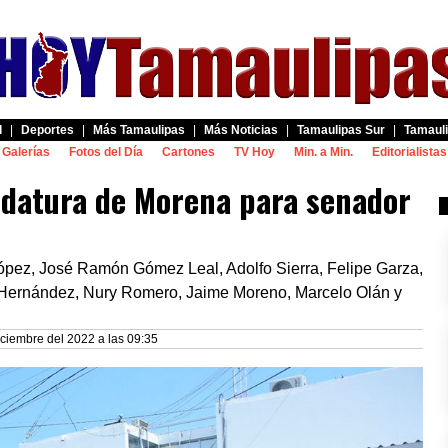
d
|
Deportes
|
Más Tamaulipas
|
Más Noticias
|
Tamaulipas Sur
|
Tamauli
Galerías
Fotos del Día
Cartones
TV Hoy
Min. a Min.
Editorialistas
didatura de Morena para senador
ópez, José Ramón Gómez Leal, Adolfo Sierra, Felipe Garza,
 Hernández, Nury Romero, Jaime Moreno, Marcelo Olán y
iciembre del 2022 a las 09:35