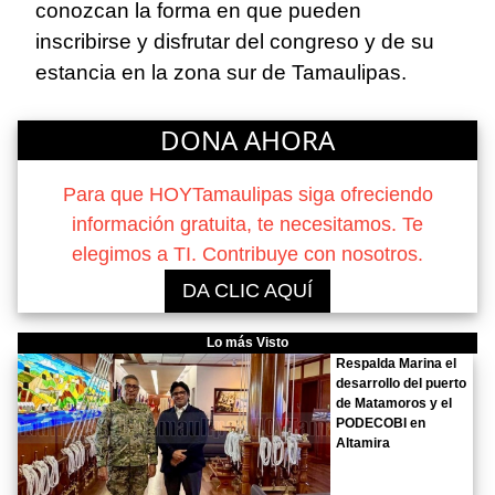
conozcan la forma en que pueden
inscribirse y disfrutar del congreso y de su
estancia en la zona sur de Tamaulipas.
DONA AHORA
Para que HOYTamaulipas siga ofreciendo
información gratuita, te necesitamos. Te
elegimos a TI. Contribuye con nosotros.
DA CLIC AQUÍ
Lo más Visto
Respalda Marina el
desarrollo del puerto
de Matamoros y el
PODECOBI en
Altamira