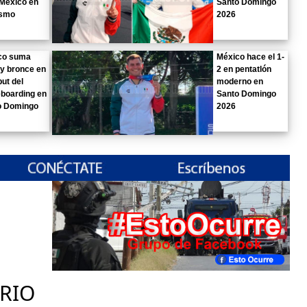
México en
Santo Domingo
ismo
2026
co suma
México hace el 1-
 y bronce en
2 en pentatlón
but del
moderno en
boarding en
Santo Domingo
o Domingo
2026
RIO