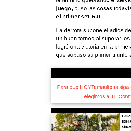
le terminó quebrando el servi
juego
,
puso las cosas todaví
el primer set, 6-0.
La derrota supone el adiós d
un buen torneo al superar los 
logró una victoria en la prim
que supuso su primer triunfo
Para que HOYTamaulipas siga of
elegimos a TI. Cont
Edua
lider
cinco