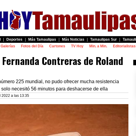
d
|
Deportes
|
Más Tamaulipas
|
Más Noticias
|
Tamaulipas Sur
|
Tamauli
Galerías
Fotos del Día
Cartones
TV Hoy
Min. a Min.
Editorialistas
a Fernanda Contreras de Roland
número 225 mundial, no pudo ofrecer mucha resistencia
e solo necesitó 56 minutos para deshacerse de ella
 2022 a las 13:35