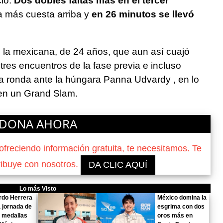
cio.
Dos dobles faltas más en el tercer
a más cuesta arriba y
en 26 minutos se llevó
e la mexicana, de 24 años, que aun así cuajó
tres encuentros de la fase previa e incluso
era ronda ante la húngara Panna Udvardy , en lo
 en un Grand Slam.
DONA AHORA
reciendo información gratuita, te necesitamos. Te
ribuye con nosotros.
DA CLIC AQUÍ
Lo más Visto
rdo Herrera
México domina la
a jornada de
esgrima con dos
 medallas
oros más en