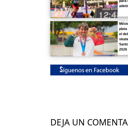
para 
atlet
Méxi
plata
el de
skate
Sant
2026
DEJA UN COMENTA