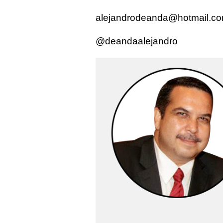
alejandrodeanda@hotmail.c
@deandaalejandro