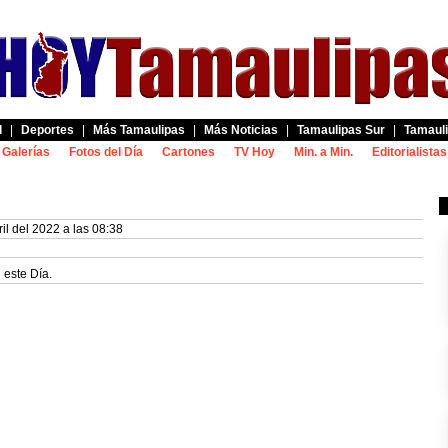
d
|
Deportes
|
Más Tamaulipas
|
Más Noticias
|
Tamaulipas Sur
|
Tamauli
Galerías
Fotos del Día
Cartones
TV Hoy
Min. a Min.
Editorialistas
il del 2022 a las 08:38
 este Día.