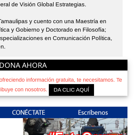
eral de Visión Global Estrategias.
 Tamaulipas y cuento con una Maestría en
tica y Gobierno y Doctorado en Filosofía;
specializaciones en Comunicación Política,
en.
DONA AHORA
reciendo información gratuita, te necesitamos. Te
ribuye con nosotros.
DA CLIC AQUÍ