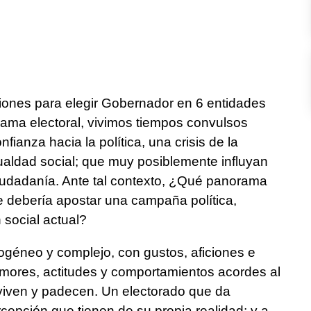
iones para elegir Gobernador en 6 entidades
rama electoral, vivimos tiempos convulsos
ianza hacia la política, una crisis de la
aldad social; que muy posiblemente influyan
ciudadanía. Ante tal contexto, ¿Qué panorama
e debería apostar una campaña política,
 social actual?
géneo y complejo, con gustos, aficiones e
temores, actitudes y comportamientos acordes al
 viven y padecen. Un electorado que da
ercepción que tienen de su propia realidad; y a