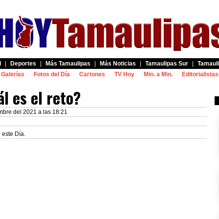
d
|
Deportes
|
Más Tamaulipas
|
Más Noticias
|
Tamaulipas Sur
|
Tamauli
Galerías
Fotos del Día
Cartones
TV Hoy
Min. a Min.
Editorialistas
l es el reto?
bre del 2021 a las 18:21
 este Día.