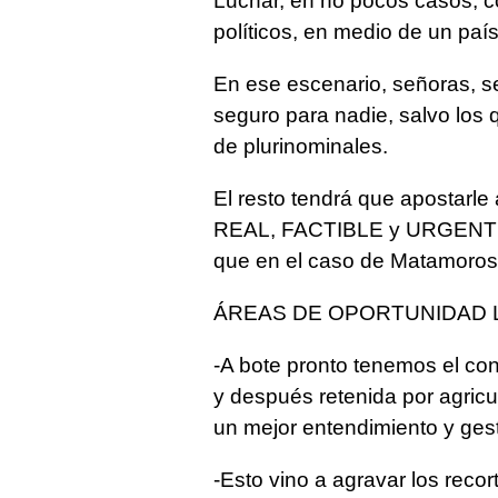
Luchar, en no pocos casos, co
políticos, en medio de un paí
En ese escenario, señoras, s
seguro para nadie, salvo los 
de plurinominales.
El resto tendrá que apostarl
REAL, FACTIBLE y URGENTE d
que en el caso de Matamoros
ÁREAS DE OPORTUNIDAD 
-A bote pronto tenemos el co
y después retenida por agric
un mejor entendimiento y ges
-Esto vino a agravar los reco