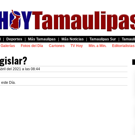
d
|
Deportes
|
Más Tamaulipas
|
Más Noticias
|
Tamaulipas Sur
|
Tamauli
Galerías
Fotos del Día
Cartones
TV Hoy
Min. a Min.
Editorialistas
gislar?
bril del 2021 a las 08:44
 este Día.