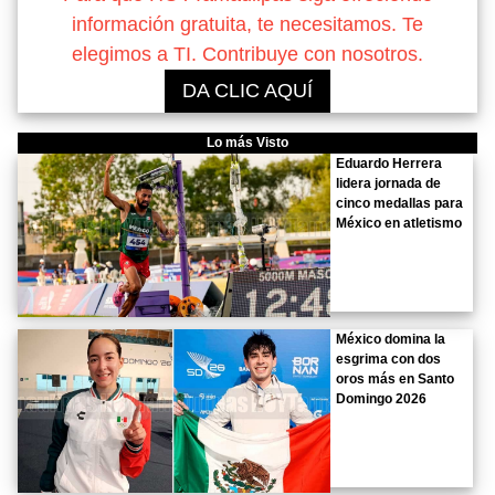
información gratuita, te necesitamos. Te
elegimos a TI. Contribuye con nosotros.
DA CLIC AQUÍ
Lo más Visto
Eduardo Herrera
lidera jornada de
cinco medallas para
México en atletismo
México domina la
esgrima con dos
oros más en Santo
Domingo 2026