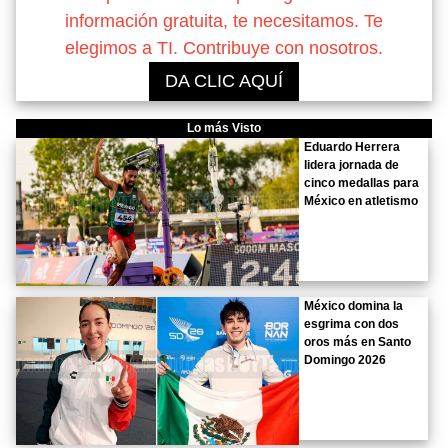
información gratuita, te necesitamos. Te
elegimos a TI. Contribuye con nosotros.
DA CLIC AQUÍ
Lo más Visto
Eduardo Herrera
lidera jornada de
cinco medallas para
México en atletismo
México domina la
esgrima con dos
oros más en Santo
Domingo 2026