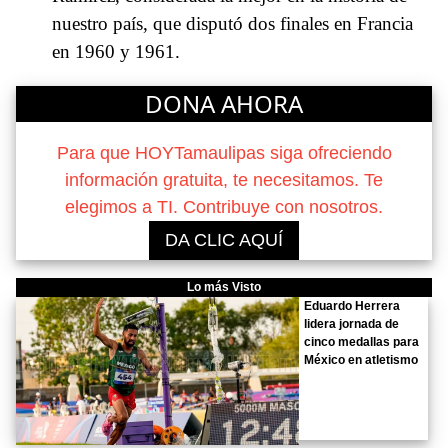
nuestro país, que disputó dos finales en Francia
en 1960 y 1961.
DONA AHORA
Para que HOYTamaulipas siga ofreciendo
información gratuita, te necesitamos. Te
elegimos a TI. Contribuye con nosotros.
DA CLIC AQUÍ
Lo más Visto
Eduardo Herrera
lidera jornada de
cinco medallas para
México en atletismo