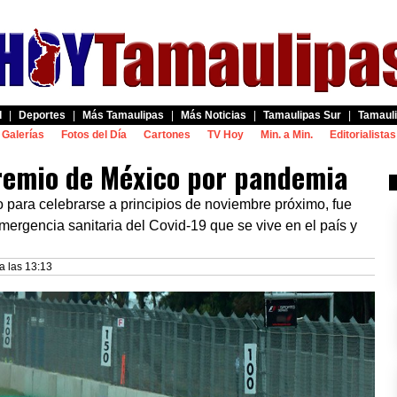
d
|
Deportes
|
Más Tamaulipas
|
Más Noticias
|
Tamaulipas Sur
|
Tamauli
Galerías
Fotos del Día
Cartones
TV Hoy
Min. a Min.
Editorialistas
remio de México por pandemia
para celebrarse a principios de noviembre próximo, fue
mergencia sanitaria del Covid-19 que se vive en el país y
a las 13:13