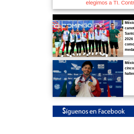
elegimos a TI. Cont
Méxic
cano
Sant
2026 
como 
meda
Méxi
cinco
halter