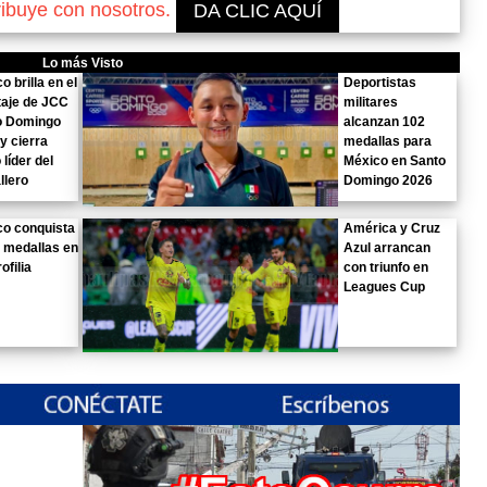
ribuye con nosotros.
DA CLIC AQUÍ
Lo más Visto
o brilla en el
Deportistas
taje de JCC
militares
o Domingo
alcanzan 102
y cierra
medallas para
líder del
México en Santo
llero
Domingo 2026
co conquista
América y Cruz
 medallas en
Azul arrancan
ofilia
con triunfo en
Leagues Cup