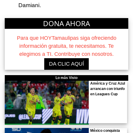
Damiani.
DONA AHORA
Para que HOYTamaulipas siga ofreciendo
información gratuita, te necesitamos. Te
elegimos a TI. Contribuye con nosotros.
DA CLIC AQUÍ
Lo más Visto
América y Cruz Azul
arrancan con triunfo
en Leagues Cup
México conquista