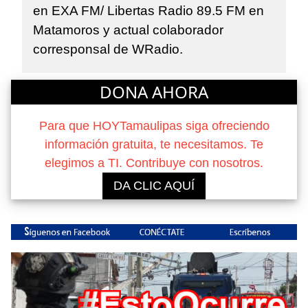
en EXA FM/ Libertas Radio 89.5 FM en
Matamoros y actual colaborador
corresponsal de WRadio.
DONA AHORA
Para que HOYTamaulipas siga ofreciendo
información gratuita, te necesitamos. Te
elegimos a TI. Contribuye con nosotros.
DA CLIC AQUÍ