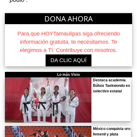
DONA AHORA
Para que HOYTamaulipas siga ofreciendo
información gratuita, te necesitamos. Te
elegimos a TI. Contribuye con nosotros.
DA CLIC AQUÍ
Lo más Visto
Destaca academia
Búhos Taekwondo en
selectivo estatal
México conquista oro
femenil y plata