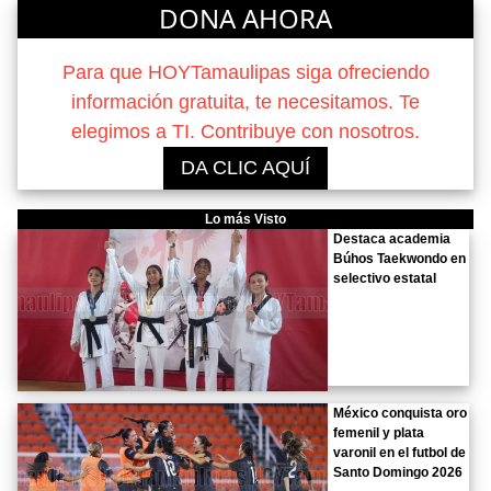
DONA AHORA
Para que HOYTamaulipas siga ofreciendo
información gratuita, te necesitamos. Te
elegimos a TI. Contribuye con nosotros.
DA CLIC AQUÍ
Lo más Visto
Destaca academia
Búhos Taekwondo en
selectivo estatal
México conquista oro
femenil y plata
varonil en el futbol de
Santo Domingo 2026