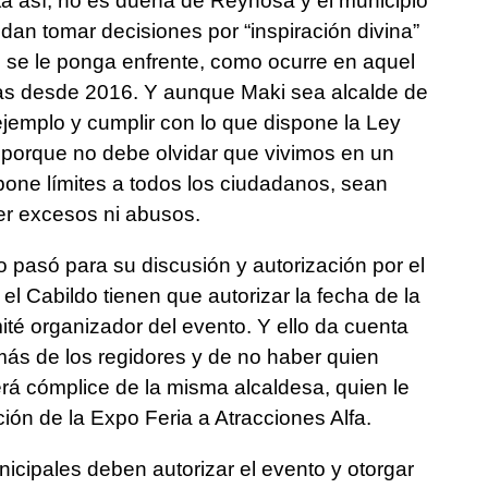
a así, no es dueña de Reynosa y el municipio
an tomar decisiones por “inspiración divina”
se le ponga enfrente, como ocurre en aquel
as desde 2016. Y aunque Maki sea alcalde de
jemplo y cumplir con lo que dispone la Ley
, porque no debe olvidar que vivimos en un
pone límites a todos los ciudadanos, sean
er excesos ni abusos.
o pasó para su discusión y autorización por el
 el Cabildo tienen que autorizar la fecha de la
omité organizador del evento. Y ello da cuenta
ás de los regidores y de no haber quien
rá cómplice de la misma alcaldesa, quien le
ión de la Expo Feria a Atracciones Alfa.
icipales deben autorizar el evento y otorgar