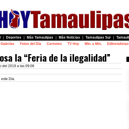
d
|
Deportes
|
Más Tamaulipas
|
Más Noticias
|
Tamaulipas Sur
|
Tamauli
Galerías
Fotos del Día
Cartones
TV Hoy
Min. a Min.
Editorialistas
sa la “Feria de la ilegalidad”
o del 2019 a las 09:08
 este Día.