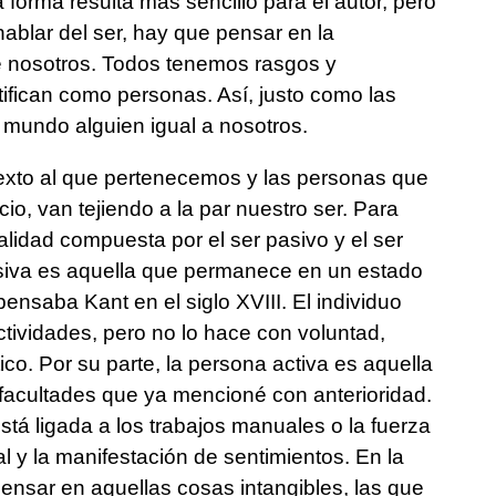
orma resulta más sencillo para el autor, pero
ablar del ser, hay que pensar en la
e nosotros. Todos tenemos rasgos y
tifican como personas. Así, justo como las
l mundo alguien igual a nosotros.
ontexto al que pertenecemos y las personas que
io, van tejiendo a la par nuestro ser. Para
lidad compuesta por el ser pasivo y el ser
pasiva es aquella que permanece en un estado
ensaba Kant en el siglo XVIII. El individuo
ctividades, pero no lo hace con voluntad,
co. Por su parte, la persona activa es aquella
facultades que ya mencioné con anterioridad.
stá ligada a los trabajos manuales o la fuerza
ual y la manifestación de sentimientos. En la
ensar en aquellas cosas intangibles, las que