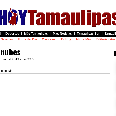
d
|
Deportes
|
Más Tamaulipas
|
Más Noticias
|
Tamaulipas Sur
|
Tamauli
Galerías
Fotos del Día
Cartones
TV Hoy
Min. a Min.
Editorialistas
 nubes
unio del 2019 a las 22:06
 este Día.