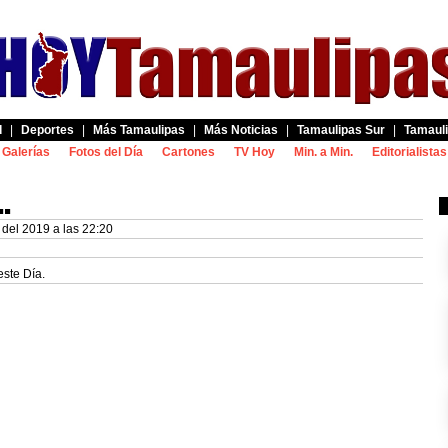
d
|
Deportes
|
Más Tamaulipas
|
Más Noticias
|
Tamaulipas Sur
|
Tamauli
Galerías
Fotos del Día
Cartones
TV Hoy
Min. a Min.
Editorialistas
…
del 2019 a las 22:20
este Día.