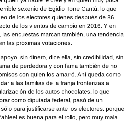
, a quien ya nadie le cree y en quien muy poca
errible sexenio de Egidio Torre Cantú, lo que
eo de los electores quienes después de 86
yecto de los vientos de cambio en 2016. Y en
, las encuestas marcan también, una tendencia
 en las próximas votaciones.
apoyo, sin dinero, dice ella, sin credibilidad, sin
n fama de perdedora y con fama también de no
romisos con quien los amarró. Ahí queda como
 a las familias de la franja fronterizas a
larización de los autos chocolates, lo que
obrar como diputada federal, pasó de un
ólo para justificarse ante los electores, porque
ahleel es buena para el rollo, pero muy mala