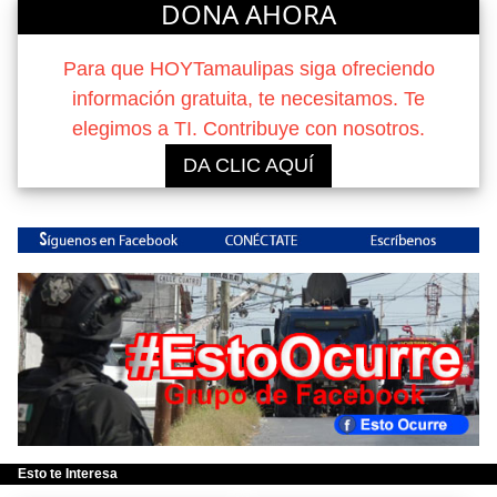
DONA AHORA
Para que HOYTamaulipas siga ofreciendo
información gratuita, te necesitamos. Te
elegimos a TI. Contribuye con nosotros.
DA CLIC AQUÍ
Esto te Interesa