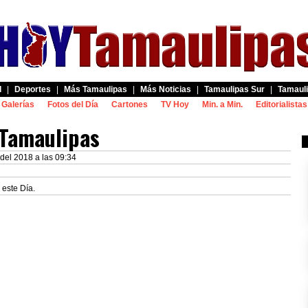
d
|
Deportes
|
Más Tamaulipas
|
Más Noticias
|
Tamaulipas Sur
|
Tamauli
Galerías
Fotos del Día
Cartones
TV Hoy
Min. a Min.
Editorialistas
 Tamaulipas
del 2018 a las 09:34
 este Día.