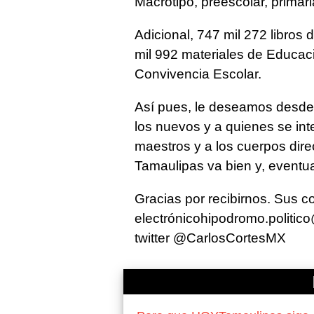
Macrotipo, preescolar, primari
Adicional, 747 mil 272 libros 
mil 992 materiales de Educac
Convivencia Escolar.
Así pues, le deseamos desde 
los nuevos y a quienes se inte
maestros y a los cuerpos dire
Tamaulipas va bien y, eventua
Gracias por recibirnos. Sus c
electrónico
hipodromo.politic
twitter
@CarlosCortesMX