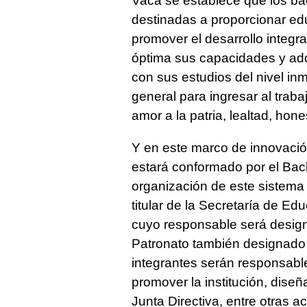
Vaca se establece que los bach
destinadas a proporcionar ed
promover el desarrollo integ
óptima sus capacidades y adq
con sus estudios del nivel in
general para ingresar al traba
amor a la patria, lealtad, hon
Y en este marco de innovació
estará conformado por el Bach
organización de este sistema 
titular de la Secretaría de E
cuyo responsable será design
Patronato también designado po
integrantes serán responsabl
promover la institución, dis
Junta Directiva, entre otras 