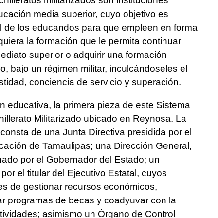
illeratos militarizados son instituciones
ucación media superior, cuyo objetivo es
ral de los educandos para que empleen en forma
uiera la formación que le permita continuar
mediato superior o adquirir una formación
jo, bajo un régimen militar, inculcándoseles el
estidad, conciencia de servicio y superación.
n educativa, la primera pieza de este Sistema
illerato Militarizado ubicado en Reynosa. La
consta de una Junta Directiva presidida por el
ducación de Tamaulipas; una Dirección General,
ado por el Gobernador del Estado; un
r el titular del Ejecutivo Estatal, cuyos
es de gestionar recursos económicos,
eñar programas de becas y coadyuvar con la
actividades; asimismo un Órgano de Control