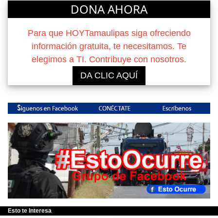
DONA AHORA
Para que HOYTamaulipas siga ofreciendo
información gratuita, te necesitamos. Te
elegimos a TI. Contribuye con nosotros.
DA CLIC AQUÍ
Esto te Interesa