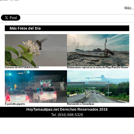
Más...
Más Fotos del Día
Visitante de HOYTAMAULIPAS
Embarcación reposa en la costa de Playa Rancho Nuevo
A pantalla gigante
Bienvenido a Tamaulipas
HoyTamaulipas.net Derechos Reservados 2016
Tel: (834) 688-5326