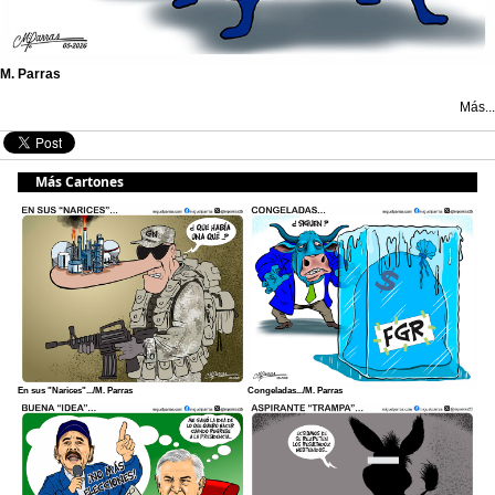
M. Parras
Más...
Más Cartones
En sus "Narices".../M. Parras
Congeladas.../M. Parras