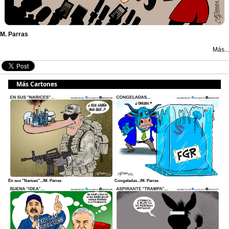
M. Parras
Más...
Más Cartones
En sus "Narices".../M. Parras
Congeladas.../M. Parras