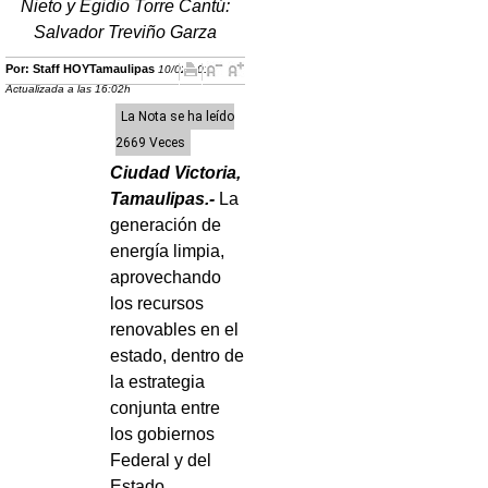
Nieto y Egidio Torre Cantú:
Salvador Treviño Garza
Por: Staff HOYTamaulipas
10/02/2013 |
Actualizada a las 16:02h
La Nota se ha leído
2669 Veces
Ciudad Victoria,
Tamaulipas.-
La
generación de
energía limpia,
aprovechando
los recursos
renovables en el
estado, dentro de
la estrategia
conjunta entre
los gobiernos
Federal y del
Estado,