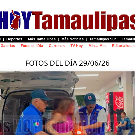
d
|
Deportes
|
Más Tamaulipas
|
Más Noticias
|
Tamaulipas Sur
|
Tamauli
Galerías
Fotos del Día
Cartones
TV Hoy
Min. a Min.
Editorialistas
FOTOS DEL DÍA 29/06/26